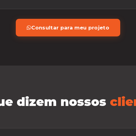
Consultar para meu projeto
ue dizem nossos
clie