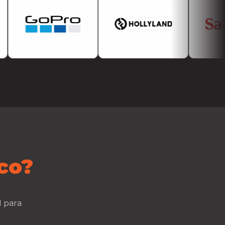
co?
l para