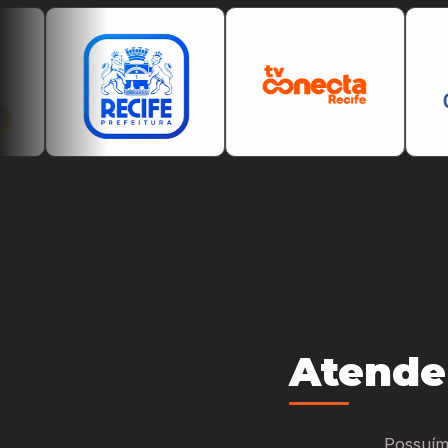
Atende
Possuím