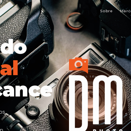
Sobre
Marc
 do
al
cance
os
.
p.