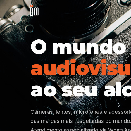
O mundo
audiovisu
ao seu al
Câmeras, lentes, microfones e acessóri
das marcas mais respeitadas do mundo
Atendimento especializado via WhatsAp