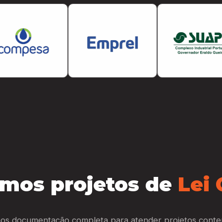
mos projetos de
Lei 
os documentação completa para atender projetos cont